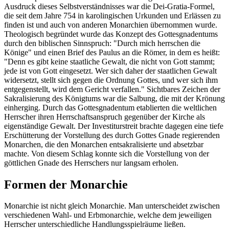
Ausdruck dieses Selbstverständnisses war die Dei-Gratia-Formel,
die seit dem Jahre 754 in karolingischen Urkunden und Erlässen zu
finden ist und auch von anderen Monarchien übernommen wurde.
Theologisch begründet wurde das Konzept des Gottesgnadentums
durch den biblischen Sinnspruch: "Durch mich herrschen die
Könige" und einen Brief des Paulus an die Römer, in dem es heißt:
"Denn es gibt keine staatliche Gewalt, die nicht von Gott stammt;
jede ist von Gott eingesetzt. Wer sich daher der staatlichen Gewalt
widersetzt, stellt sich gegen die Ordnung Gottes, und wer sich ihm
entgegenstellt, wird dem Gericht verfallen." Sichtbares Zeichen der
Sakralisierung des Königtums war die Salbung, die mit der Krönung
einherging. Durch das Gottesgnadentum etablierten die weltlichen
Herrscher ihren Herrschaftsanspruch gegenüber der Kirche als
eigenständige Gewalt. Der Investiturstreit brachte dagegen eine tiefe
Erschütterung der Vorstellung des durch Gottes Gnade regierenden
Monarchen, die den Monarchen entsakralisierte und absetzbar
machte. Von diesem Schlag konnte sich die Vorstellung von der
göttlichen Gnade des Herrschers nur langsam erholen.
Formen der Monarchie
Monarchie ist nicht gleich Monarchie. Man unterscheidet zwischen
verschiedenen Wahl- und Erbmonarchie, welche dem jeweiligen
Herrscher unterschiedliche Handlungsspielräume ließen.