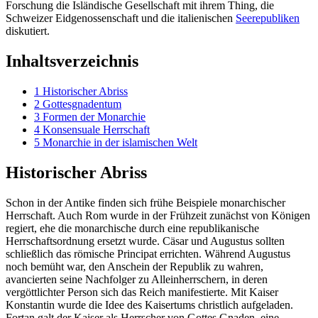
Forschung die Isländische Gesellschaft mit ihrem Thing, die
Schweizer Eidgenossenschaft und die italienischen
Seerepubliken
diskutiert.
Inhaltsverzeichnis
1
Historischer Abriss
2
Gottesgnadentum
3
Formen der Monarchie
4
Konsensuale Herrschaft
5
Monarchie in der islamischen Welt
Historischer Abriss
Schon in der Antike finden sich frühe Beispiele monarchischer
Herrschaft. Auch Rom wurde in der Frühzeit zunächst von Königen
regiert, ehe die monarchische durch eine republikanische
Herrschaftsordnung ersetzt wurde. Cäsar und Augustus sollten
schließlich das römische Principat errichten. Während Augustus
noch bemüht war, den Anschein der Republik zu wahren,
avancierten seine Nachfolger zu Alleinherrschern, in deren
vergöttlichter Person sich das Reich manifestierte. Mit Kaiser
Konstantin wurde die Idee des Kaisertums christlich aufgeladen.
Fortan galt der Kaiser als Herrscher von Gottes Gnaden, eine