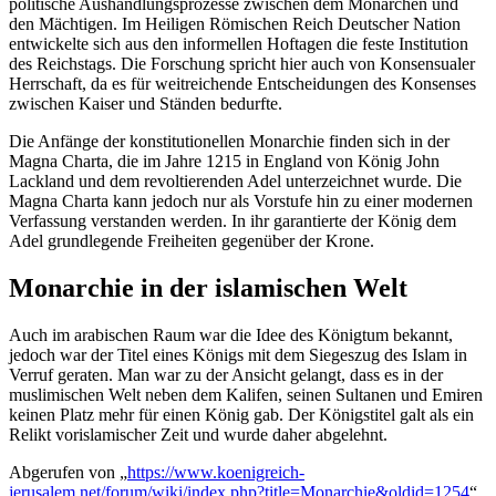
politische Aushandlungsprozesse zwischen dem Monarchen und
den Mächtigen. Im Heiligen Römischen Reich Deutscher Nation
entwickelte sich aus den informellen Hoftagen die feste Institution
des Reichstags. Die Forschung spricht hier auch von Konsensualer
Herrschaft, da es für weitreichende Entscheidungen des Konsenses
zwischen Kaiser und Ständen bedurfte.
Die Anfänge der konstitutionellen Monarchie finden sich in der
Magna Charta, die im Jahre 1215 in England von König John
Lackland und dem revoltierenden Adel unterzeichnet wurde. Die
Magna Charta kann jedoch nur als Vorstufe hin zu einer modernen
Verfassung verstanden werden. In ihr garantierte der König dem
Adel grundlegende Freiheiten gegenüber der Krone.
Monarchie in der islamischen Welt
Auch im arabischen Raum war die Idee des Königtum bekannt,
jedoch war der Titel eines Königs mit dem Siegeszug des Islam in
Verruf geraten. Man war zu der Ansicht gelangt, dass es in der
muslimischen Welt neben dem Kalifen, seinen Sultanen und Emiren
keinen Platz mehr für einen König gab. Der Königstitel galt als ein
Relikt vorislamischer Zeit und wurde daher abgelehnt.
Abgerufen von „
https://www.koenigreich-
jerusalem.net/forum/wiki/index.php?title=Monarchie&oldid=1254
“