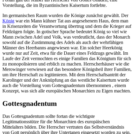
Vorstellung, die im Byzantinischen Kaisertum fortlebte.
Im germanischen Raum wurden die Könige zunächst gewählt. Der
König
war ein Mann kühner Tat aus angesehenem Haus, dem man
in Krisenzeiten die Verantwortung übertrug und dem die Krieger auf
Feldzügen folgte. In gotischer Sprache bedeutet König so viel wie
Mann zwischen Adel und Volk, was verdeutlicht, dass der Monarch
sowohl auf die Zustimmung des Adels als auch der wehrfähigen
Männer des Heerbanns angewiesen war. Ein solcher Heerkönig
wurde nur auf Zeit, etwa für die Dauer eines Feldzugs gewählt. Im
Laufe der Zeit vermochten es einige Familien das Königtum für sich
zu monopolisieren und erblich zu machen. Herrscherhäuser wie die
Merowinger verwiesen auf das besondere Königsheil ihrer Familien,
um ihre Herrschaft zu legitimieren. Mit dem Herrschaftsantritt der
Karolinger und der Anknüpfung an das westliche Kaisertum wurde
auch die Vorstellung vom Gottesgnadentum übernommen , einem
Konzept, was sich alle europäischen Monarchien zu Eigen machten.
Gottesgnadentum
Das Gottesgnadentum sollte fortan die wichtigste
Legitimationsstütze für die Monarchien des europäischen
Mittelalters bilden. Die Herrscher vertraten das Selbstverständnis
von Gott persönlich über ihre Untertanen eingesetzt worden zu sein.